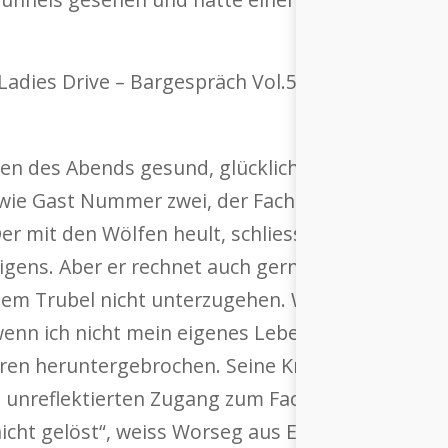
ten des Abends gesund, glücklich, leistungsfähig
wie Gast Nummer zwei, der Facharzt für Plastisch
r mit den Wölfen heult, schliesslich sind Promi
rigens. Aber er rechnet auch gern unverblümt mi
m Trubel nicht unterzugehen. Worseg: „Das tägl
wenn ich nicht mein eigenes Leben simpel gestalt
toren heruntergebrochen. Seine Kritik zum Them
st unreflektierten Zugang zum Fach. „Mit einer 
 nicht gelöst“, weiss Worseg aus Erfahrung und m