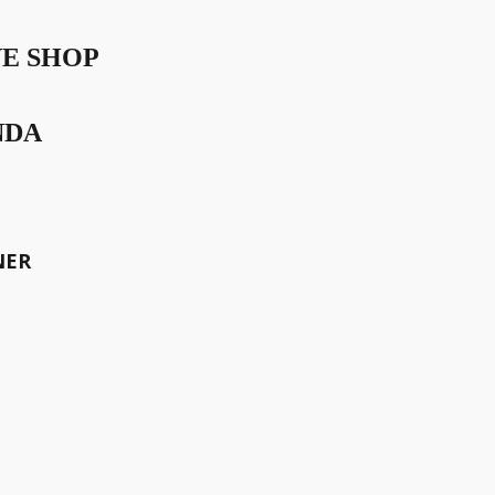
VE SHOP
NDA
NER
 Inhaber des Unternehmens
rstützern zählen dürfen.