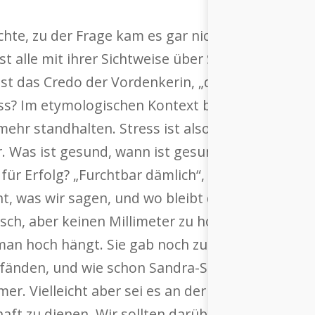
te, zu der Frage kam es gar nicht, denn die Phi
alle mit ihrer Sichtweise über Stress fasziniert. 
ist das Credo der Vordenkerin, „dann kann man
ress? Im etymologischen Kontext beschreibt Stre
hr standhalten. Stress ist also da, wenn es eigen
or. Was ist gesund, wann ist gesund kein belast
für Erfolg? „Furchtbar dämlich“, findet Dr. Schmi
ht, was wir sagen, und wo bleibt die Übereinst
sch, aber keinen Millimeter zu hoch angelegt, die 
s man hoch hängt. Sie gab noch zu bedenken, dass
änden, und wie schon Sandra-Stella Triebl des Ö
er. Vielleicht aber sei es an der Zeit, Platon he
haft zu dienen. Wir sollten darüber nachdenken,