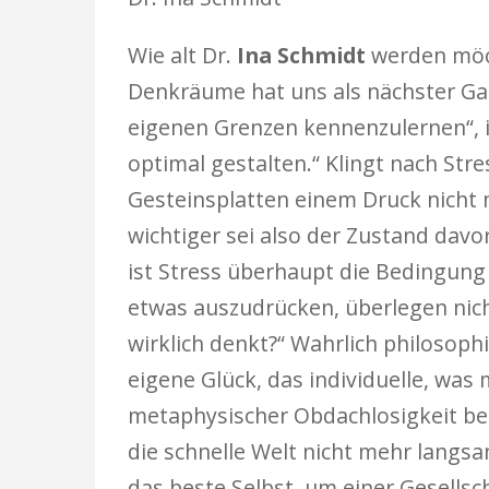
Wie alt Dr.
Ina Schmidt
werden möch
Denkräume hat uns als nächster Gast 
eigenen Grenzen kennenzulernen“, 
optimal gestalten.“ Klingt nach St
Gesteinsplatten einem Druck nicht me
wichtiger sei also der Zustand dav
ist Stress überhaupt die Bedingung 
etwas auszudrücken, überlegen nic
wirklich denkt?“ Wahrlich philosophi
eigene Glück, das individuelle, wa
metaphysischer Obdachlosigkeit bef
die schnelle Welt nicht mehr langsam
das beste Selbst, um einer Gesellsc