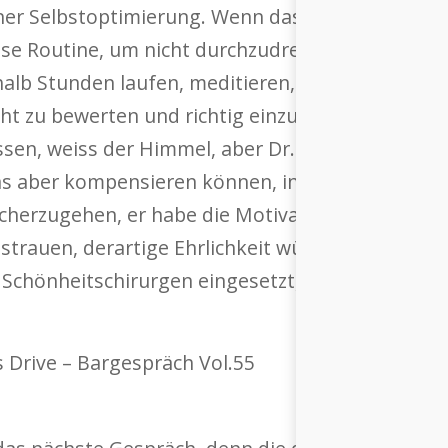
er Selbstoptimierung. Wenn das Glück an einer 
sse Routine, um nicht durchzudrehen, dazu gehö
alb ­Stunden laufen, meditieren, Kampfsport. Da
cht zu bewerten und richtig einzusortieren. ­Waru
assen, weiss der Himmel, aber Dr. ­Worseg gab so
as aber kompensieren können, ­indem er die indiv
herzugehen, er habe die Motivation jedes Einzel
sstrauen, ­derartige Ehrlichkeit würde lediglich 
Schönheitschirurgen eingesetzt, ist hier völlig ­