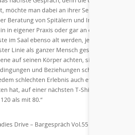
s nächste Gespräch, denn die quirlige Dr.
Tanj
 möchte man dabei an ihrer Seite sein, die ganze
der Beratung von Spitälern und Institutionen das 
tin in eigener Praxis oder gar an einem Kranken
te im Saal ebenso alt werden, jeder hat irgendwi
ster Linie als ganzer Mensch gesund zu bleiben“, 
ne auf seinen Körper achten, sich bewegen, gut
edingungen und Beziehungen schaffen und pflegen
 jedem schlechten Erlebnis auch etwas Gutes ode
cen hat, auf einer nächsten T-Shirt-Edition von L
120 als mit 80.“