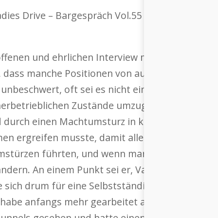
offenen und ehrlichen Interview mit der Gründer
zu, dass manche Positionen von aussen betrachtet 
n unbeschwert, oft sei es nicht einfach, mit den
erbetrieblichen Zustände umzugehen. So habe er
nd durch einen Machtumsturz in kürzester Zeit i
en ergreifen musste, damit alle gesund und un
mstürzen führten, und wenn man dann gar nicht 
 ändern. An einem Punkt sei er, Vater von vier Töc
e sich drum für eine Selbstständigkeit entschied
ch habe anfangs mehr gearbeitet als vorher“, gab
unnels gesehen und hatte einen guten Chiroprak