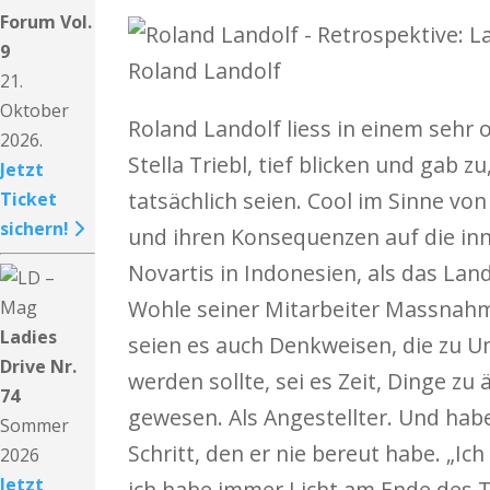
Forum Vol.
9
Roland Landolf
21.
Oktober
Roland Landolf liess in einem sehr 
2026.
Stella Triebl, tief blicken und gab 
Jetzt
tatsächlich seien. Cool im Sinne vo
Ticket
sichern!
und ihren Konsequenzen auf die inn
Novartis in Indonesien, als das La
Wohle seiner Mitarbeiter Massnahm
Ladies
seien es auch Denkweisen, die zu U
Drive Nr.
werden sollte, sei es Zeit, Dinge zu
74
gewesen. Als Angestellter. Und hab
Sommer
Schritt, den er nie bereut habe. „I
2026
Jetzt
ich habe immer Licht am Ende des T