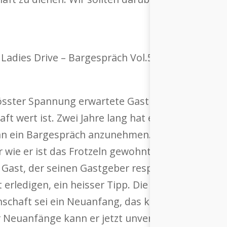
rösster Spannung erwartete Gast ganz sicher nich
ft wert ist. Zwei Jahre lang hat er sich geziert – 
an ein Bargespräch anzunehmen. Natürlich war die
wie er ist das Frotzeln gewohnt. Aber jetzt war 
ast, der seinen Gastgeber respektiert. Er fühle s
ent erledigen, ein heisser Tipp. Die Suche nach i
enschaft sei ein Neuanfang, das könne alles Mögli
ber Neuanfänge kann er jetzt unverblümt reden; 