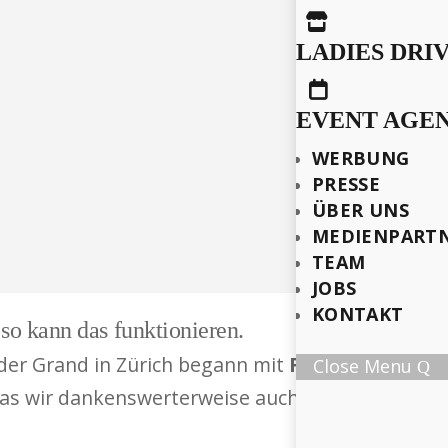

LADIES DRI

EVENT AGE
WERBUNG
PRESSE
ÜBER UNS
MEDIENPART
TEAM
JOBS
KONTAKT
so kann das funktionieren.
der Grand in Zürich begann mit
Roland Landolf
,
Close Menu
as wir dankenswerterweise auch zu unseren Unte