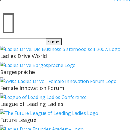

Suchen
nach:
Ladies Drive World
Bargespräche
Female Innovation Forum
League of Leading Ladies
Future League