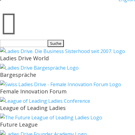

Suchen
nach:
Ladies Drive World
Bargespräche
Female Innovation Forum
League of Leading Ladies
Future League