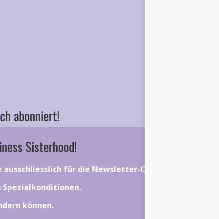
ch abonniert!
iness Sisterhood!
ie ausschliesslich für die Newsletter-Community gelten.
on Spezialkonditionen.
ändern können.