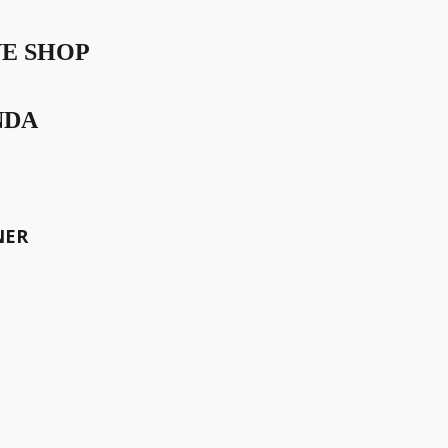
VE SHOP
NDA
very first discussions.
h have also been identified as
NER