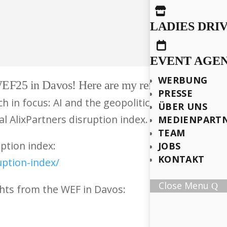

LADIES DRI

EVENT AGE
WERBUNG
25 in Davos! Here are my reflections after the 
PRESSE
 in focus: AI and the geopolitical situation. Bot
ÜBER UNS
al AlixPartners disruption index.
MEDIENPART
TEAM
ption index:
JOBS
KONTAKT
ption-index/
Close Menu
hts from the WEF in Davos: