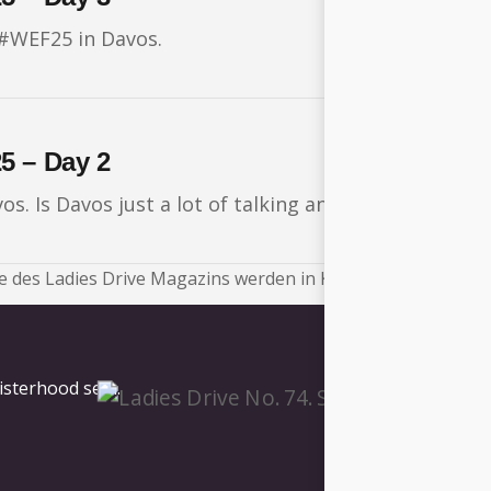
#WEF25 in Davos.
5 – Day 2
 Is Davos just a lot of talking and no action, no 
 des Ladies Drive Magazins werden in Kürze veröffentlicht.
isterhood sein.