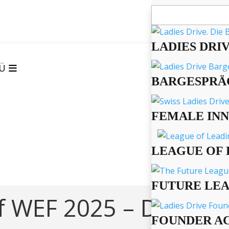
Suchen
nach:
LADIES DRI
Ü
BARGESPRÄ
FEMALE IN
LEAGUE OF 
FUTURE LE
f WEF 2025 – Day 1
FOUNDER A