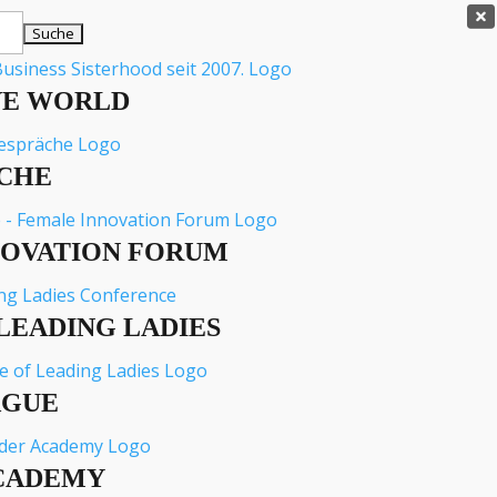

VE WORLD
CHE
NOVATION FORUM
LEADING LADIES
AGUE
CADEMY