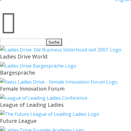

Suchen
nach:
Ladies Drive World
Bargespräche
Female Innovation Forum
League of Leading Ladies
Future League