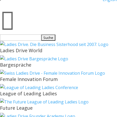

Suchen
nach:
Ladies Drive World
Bargespräche
Female Innovation Forum
League of Leading Ladies
Future League