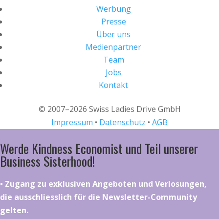
Werbung
Presse
Über uns
Medienpartner
Team
Jobs
Kontakt
© 2007–2026 Swiss Ladies Drive GmbH
Impressum
•
Datenschutz
•
AGB
Werde Kindness Economist und Teil unserer
Business Sisterhood!
•⁠ ⁠⁠Zugang zu exklusiven Angeboten und Verlosungen,
die ausschliesslich für die Newsletter-Community
gelten.