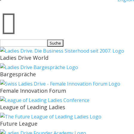

Suchen
nach:
Ladies Drive World
Bargespräche
Female Innovation Forum
League of Leading Ladies
Future League