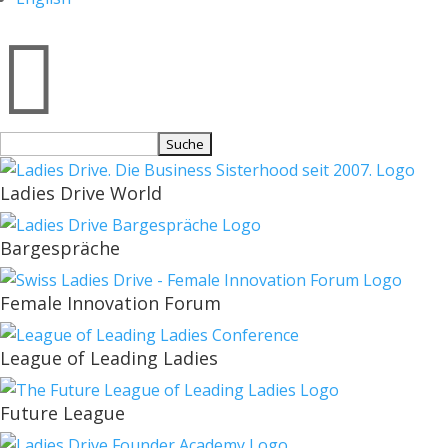

Suchen
nach:
Ladies Drive World
Bargespräche
Female Innovation Forum
League of Leading Ladies
Future League