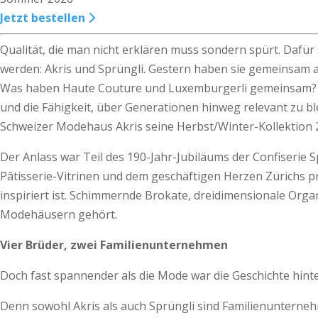
Jetzt bestellen
Qualität, die man nicht erklären muss sondern spürt. Dafü
werden: Akris und Sprüngli. Gestern haben sie gemeinsam a
Was haben Haute Couture und Luxemburgerli gemeinsam? Auf d
und die Fähigkeit, über Generationen hinweg relevant zu b
Schweizer Modehaus Akris seine Herbst/Winter-Kollektion 2
Der Anlass war Teil des 190-Jahr-Jubiläums der Confiserie S
Pâtisserie-Vitrinen und dem geschäftigen Herzen Zürichs pr
inspiriert ist. Schimmernde Brokate, dreidimensionale Org
Modehäusern gehört.
Vier Brüder, zwei Familienunternehmen
Doch fast spannender als die Mode war die Geschichte hint
Denn sowohl Akris als auch Sprüngli sind Familienunternehm