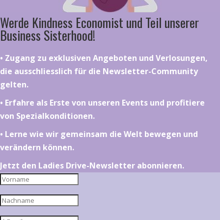
Werde Kindness Economist und Teil unserer
Business Sisterhood!
•⁠ ⁠⁠Zugang zu exklusiven Angeboten und Verlosungen,
die ausschliesslich für die Newsletter-Community
gelten.
•⁠ ⁠⁠Erfahre als Erste von unseren Events und profitiere
von Spezialkonditionen.
•⁠ ⁠⁠Lerne wie wir gemeinsam die Welt bewegen und
verändern können.
Jetzt den Ladies Drive-Newsletter abonnieren.