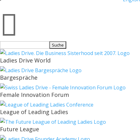

Suchen
nach:
Ladies Drive World
Bargespräche
Female Innovation Forum
League of Leading Ladies
Future League