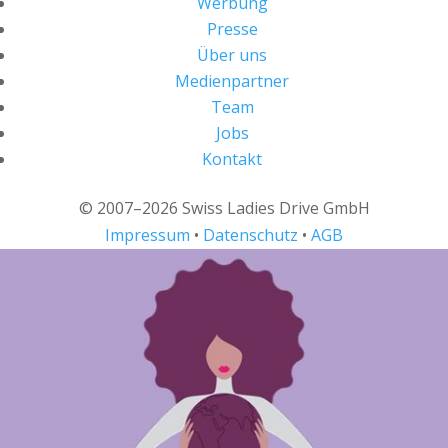
Werbung
Presse
Über uns
Medienpartner
Team
Jobs
Kontakt
© 2007–2026 Swiss Ladies Drive GmbH
Impressum
•
Datenschutz
•
AGB