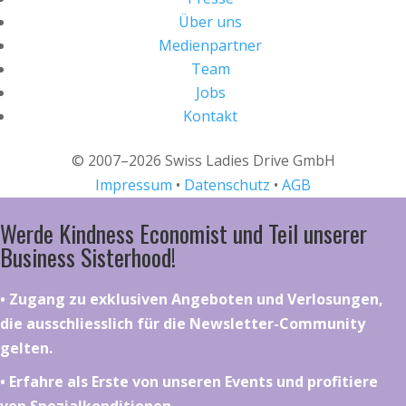
Über uns
Medienpartner
Team
Jobs
Kontakt
© 2007–2026 Swiss Ladies Drive GmbH
Impressum
•
Datenschutz
•
AGB
Werde Kindness Economist und Teil unserer
Business Sisterhood!
•⁠ ⁠⁠Zugang zu exklusiven Angeboten und Verlosungen,
die ausschliesslich für die Newsletter-Community
gelten.
•⁠ ⁠⁠Erfahre als Erste von unseren Events und profitiere