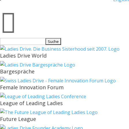

Suchen
nach:
Ladies Drive World
Bargespräche
Female Innovation Forum
League of Leading Ladies
Future League