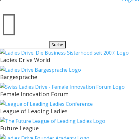

Suchen
nach:
Ladies Drive World
Bargespräche
Female Innovation Forum
League of Leading Ladies
Future League