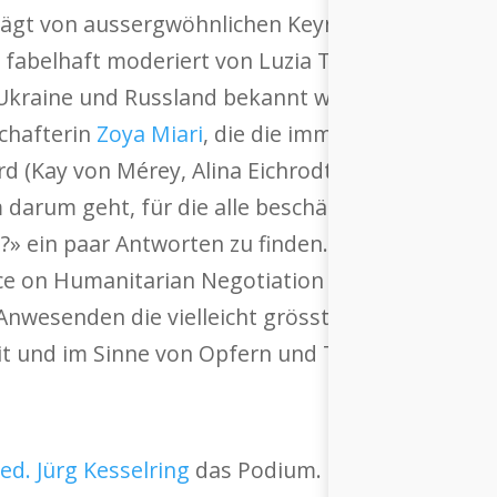
ägt von aussergwöhnlichen Keynotes, Networki
belhaft moderiert von Luzia Tschirky, die vielen
Ukraine und Russland bekannt war. Der Tag beg
chafterin
Zoya Miari
, die die immense Bedeutung
d (Kay von Mérey, Alina Eichrodt und Savana Diem
m darum geht, für die alle beschäftigende Frage 
?» ein paar Antworten zu finden. Nächste Speak
e on Humanitarian Negotiation (CCHN). Mit Beis
nwesenden die vielleicht grösste Schwierigkeit 
it und im Sinne von Opfern und Tätern gleicher
ed. Jürg Kesselring
das Podium. Der Neurologe is