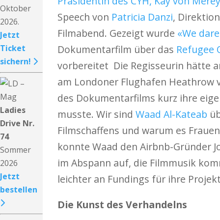
Präsidentin des CYH, Kay von Mére
Oktober
Speech von
Patricia Danzi
, Direkti
2026.
Filmabend. Gezeigt wurde
«We dare
Jetzt
Ticket
Dokumentarfilm über das
Refugee 
sichern!
vorbereitet Die Regisseurin hätte
am Londoner Flughafen Heathrow ver
des Dokumentarfilms kurz ihre eigen
Ladies
musste. Wir sind
Waad Al-Kateab
üb
Drive Nr.
Filmschaffens und warum es Frauen 
74
konnte Waad den Airbnb-Gründer Joe
Sommer
im Abspann auf, die Filmmusik komm
2026
Jetzt
leichter an Fundings für ihre Projek
bestellen
Die Kunst des Verhandelns