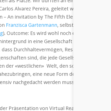
en als Plätze. Wir durften an einem Workshop t
 Carlos Alvarez Pereira, geleitet wurde und den Ti
on – An invitation by The Fifth Element program
von
Franzisca Gartenmann
, selbst Gründerin eine
ng
). Outcome: Es wird wohl noch eine sehr lange 
intergrund in eine Gesellschaft einbringen könn
t, dass Durchhaltevermögen, Resilienz, Tatkraft
genschaften sind, die jede Gesellschaft braucht.
gen der «westlichen» Welt, den sogenannten Ent
ahezubringen, eine neue Form der Kolonialisierun
intensiv nachgedacht werden muss.
der Präsentation von Virtual Reality in der Sensi