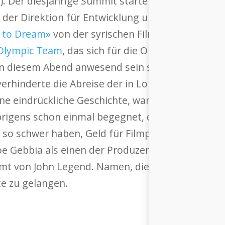
y
). Der diesjährige Summit startete im Zürcher 
on der Direktion für Entwicklung und Zusammena
 to Dream»
von der syrischen Filmemacherin Waa
Olympic Team
, das sich für die Olympischen So
 an diesem Abend anwesend sein sollen, aber di
hinderte die Abreise der in London lebenden Sy
e eindrückliche Geschichte, warum sie als mutig
rigens schon einmal begegnet, damals ging es u
so schwer haben, Geld für Filmprojekte zu finde
 Gebbia als einen der Produzenten gewinnen, Ang
t von John Legend. Namen, die es Waad hoffentl
te zu gelangen.