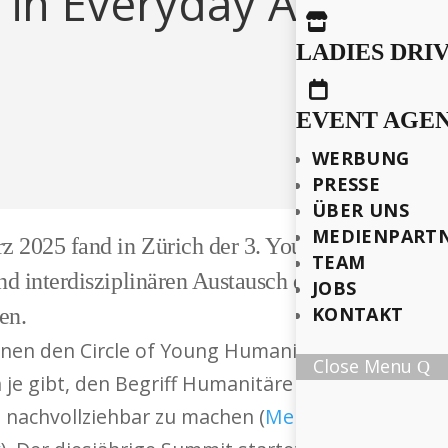
in Everyday Action

LADIES DRI

EVENT AGE
WERBUNG
PRESSE
ÜBER UNS
MEDIENPART
2025 fand in Zürich der 3. Young Humanitarian
TEAM
d interdisziplinären Austausch der jungen Gene
JOBS
KONTAKT
en.
n den Circle of Young Humanitarians mit der Visi
Close Menu
 je gibt, den Begriff Humanitäre Hilfe und die 
 nachvollziehbar zu machen (
Mehr dazu in unser