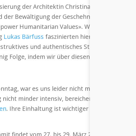
lisierung der Architektin Christina Zhang, welche
d der Bewältigung der Geschehnisse hat bis hin
mpower Humanitarian Values». Waad Al-Kateab, C
rg
Lukas Bärfuss
faszinierten hier mit Beispielen
struktives und authentisches Storytelling heute
nig Folge, indem wir über diesen so unglaublich
tag, war es uns leider nicht möglich, persönlich
g nicht minder intensiv, bereichernd und konstru
nen
. Ihre Einhaltung ist wichtiger denn je und C
t findet vom 27. bis 29. März 2026 statt. Alle In