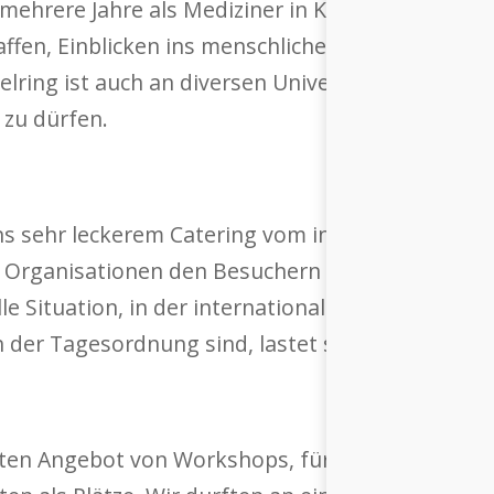
mehrere Jahre als Mediziner in Krisengebieten im
affen, Einblicken ins menschliche Gehirn und e
elring ist auch an diversen Universitäten tätig,
 zu dürfen.
ns sehr leckerem Catering vom indischen Restau
rganisationen den Besuchern vor, viele sind au
le Situation, in der internationale ziemlich dras
 der Tagesordnung sind, lastet spürbar auf alle
ten Angebot von Workshops, für die man sich v