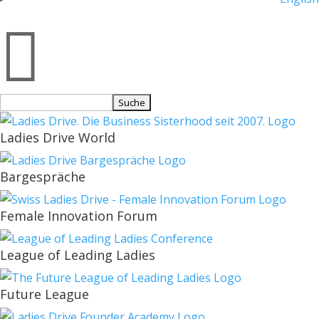

Suchen
nach:
Ladies Drive World
Bargespräche
Female Innovation Forum
League of Leading Ladies
Future League