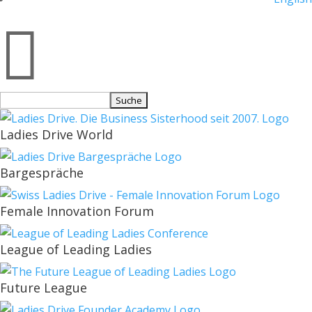

Suchen
nach:
Ladies Drive World
Bargespräche
Female Innovation Forum
League of Leading Ladies
Future League