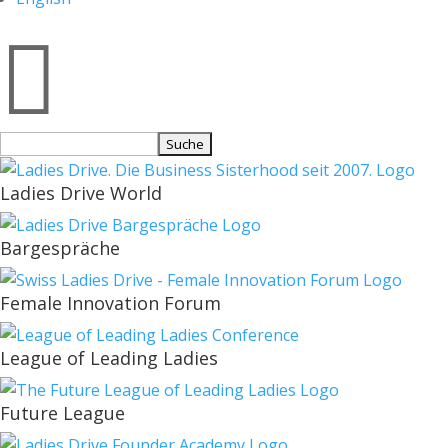

Suchen
nach:
Ladies Drive World
Bargespräche
Female Innovation Forum
League of Leading Ladies
Future League