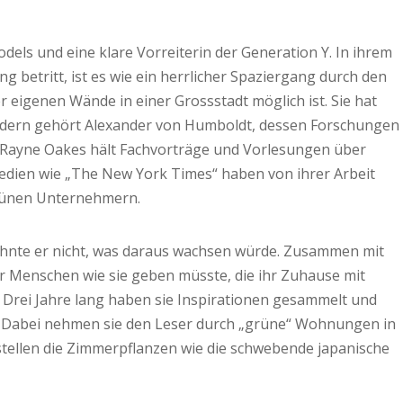
els und eine klare Vorreiterin der Generation Y. In ihrem
betritt, ist es wie ein herrlicher Spaziergang durch den
r eigenen Wände in einer Grossstadt möglich ist. Sie hat
ildern gehört Alexander von Humboldt, dessen Forschungen
r Rayne Oakes hält Fachvorträge und Vorlesungen über
edien wie „The New York Times“ haben von ihrer Arbeit
n grünen Unternehmern.
, ahnte er nicht, was daraus wachsen würde. Zusammen mit
hr Menschen wie sie geben müsste, die ihr Zuhause mit
t. Drei Jahre lang haben sie Inspirationen gesammelt und
. Dabei nehmen sie den Leser durch „grüne“ Wohnungen in
e stellen die Zimmerpflanzen wie die schwebende japanische