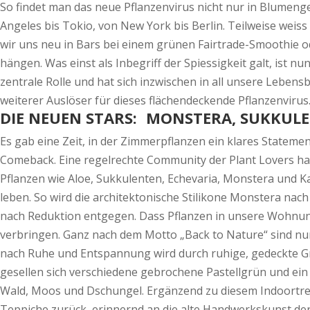
So findet man das neue Pflanzenvirus nicht nur in Blumen
Angeles bis Tokio, von New York bis Berlin. Teilweise we
wir uns neu in Bars bei einem grünen Fairtrade-Smoothie o
hängen. Was einst als Inbegriff der Spiessigkeit galt, ist
zentrale Rolle und hat sich inzwischen in all unsere Leben
weiterer Auslöser für dieses flächendeckende Pflanzenvir
DIE NEUEN STARS: MONSTERA, SUKKU
Es gab eine Zeit, in der Zimmerpflanzen ein klares Statement
Comeback. Eine regelrechte Community der Plant Lovers hat
Pflanzen wie Aloe, Sukkulenten, Echevaria, Monstera und Ka
leben. So wird die architektonische Stilikone Monstera n
nach Reduktion entgegen. Dass Pflanzen in unsere Wohnung
verbringen. Ganz nach dem Motto „Back to Nature“ sind nun
nach Ruhe und Entspannung wird durch ruhige, gedeckte Gr
gesellen sich verschiedene gebrochene Pastellgrün und ein 
Wald, Moos und Dschungel. Ergänzend zu diesem Indoortr
Teppiche zurück, erinnernd an die alte Handwerkskunst d