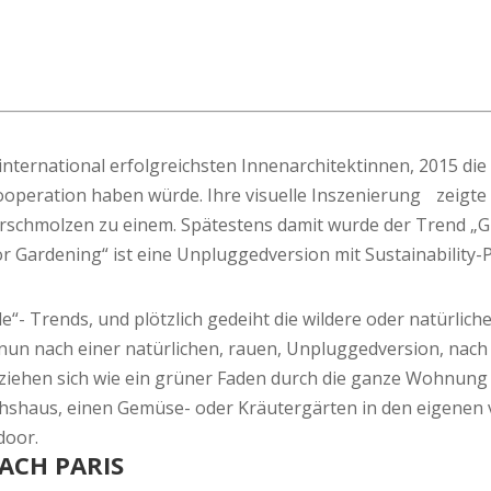
t international erfolgreichsten Innenarchitektinnen, 2015 
operation haben würde. Ihre visuelle Inszenierung zeigte e
chmolzen zu einem. Spätestens damit wurde der Trend „Gue
r Gardening“ ist eine Unpluggedversion mit Sustainability
le“- Trends, und plötzlich gedeiht die wildere oder natürli
un nach einer natürlichen, rauen, Unpluggedversion, nach Ec
ziehen sich wie ein grüner Faden durch die ganze Wohnung
ewächshaus, einen Gemüse- oder Kräutergärten in den eigen
utdoor.
NACH PARIS