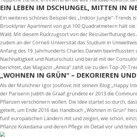
EIN LEBEN IM DSCHUNGEL, MITTEN IN 
Ein weiteres schönes Beispiel des „Indoor Jungle“-Trends i
Brooklyner Apartment von gut 100 Quadratmetern hält sie m
Wald. Mit diesem Rückzugsort von der Reizüberflutung des A
zudem an der Cornell-Universität das Studium in Umweltwi
Anfang des 19. Jahrhunderts Charles Darwin beeinflussten
Nachhaltigkeit und Naturschutz und berät mit der Consult
berichtet, das Magazin „Amica“ zählt sie zu den Top-20-
„WOHNEN IN GRÜN“ – DEKORIEREN UND
Als der Münchner Igor Josifovic mit seinem Blog „Happy Int
der Pariserin Judith de Graaf gründete er 2013 die Commun
Pflanzen verschönern wollen. Die Idee startet so durch, das
geteilt, um Ende 2016 das Handbuch „Wohnen in Grün“ her
fünf europäischen Ländern mit und zeigen, wie schön, einzig
Pflanze Kokedama und deren Pflege im Detail vor und teil