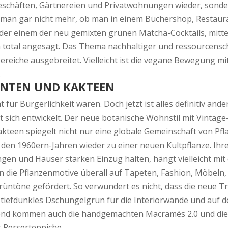
geschäften, Gärtnereien und Privatwohnungen wieder, sonde
iss man gar nicht mehr, ob man in einem Büchershop, Rest
der einem der neu gemixten grünen Matcha-Cocktails, mitte
 nun total angesagt. Das Thema nachhaltiger und ressourcen
sbereiche ausgebreitet. Vielleicht ist die vegane Bewegung 
us.
LENTEN UND KAKTEEN
 für Bürgerlichkeit waren. Doch jetzt ist alles definitiv and
 sich entwickelt. Der neue botanische Wohnstil mit Vintag
kteen spiegelt nicht nur eine globale Gemeinschaft von Pfl
ach den 1960ern-Jahren wieder zu einer neuen Kultpflanze.
en und Häuser starken Einzug halten, hängt vielleicht mi
 die Pflanzenmotive überall auf Tapeten, Fashion, Möbeln,
üntöne gefördert. So verwundert es nicht, dass die neue T
tiefdunkles Dschungelgrün für die Interiorwände und auf de
end kommen auch die handgemachten Macramés 2.0 und die
er Perserteppiche.