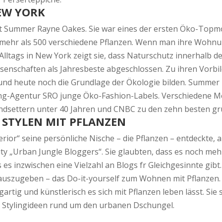
NEW YORK
st Summer Rayne Oakes. Sie war eines der ersten Öko-Topmod
ehr als 500 verschiedene Pflanzen. Wenn man ihre Wohnung 
lltags in New York zeigt sie, dass Naturschutz innerhalb de
ssenschaften als Jahresbeste abgeschlossen. Zu ihren Vorb
 und heute noch die Grundlage der Ökologie bilden. Summe
ing-Agentur SRO junge Öko-Fashion-Labels. Verschiedene M
Trendsettern unter 40 Jahren und CNBC zu den zehn beste
 STYLEN MIT PFLANZEN
erior“ seine persönliche Nische – die Pflanzen – entdeckte
ity „Urban Jungle Bloggers“. Sie glaubten, dass es noch me
s es inzwischen eine Vielzahl an Blogs fr Gleichgesinnte gib
auszugeben – das Do-it-yourself zum Wohnen mit Pflanzen
artig und künstlerisch es sich mit Pflanzen leben lässt. Si
en Stylingideen rund um den urbanen Dschungel.