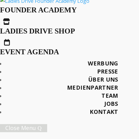
Unzufriedenes
FOUNDER ACADEMY
Sexleben:

Managerinnen Tun Sich
LADIES DRIVE SHOP
Schwerer

EVENT AGENDA
WERBUNG
PRESSE
Später lesen
ÜBER UNS
MEDIENPARTNER
TEAM
JOBS
KONTAKT
Female Innovation Forum Vol. 9
21. Oktober 2026.
Close Menu
Jetzt Ticket sichern!