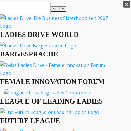
Ladies Drive Shop

Suchen
×
nach:
Es befinden sich keine Produkte im Warenkorb.

LADIES DRIVE WORLD
MENÜ
BARGESPRÄCHE
Interviews
Business
Lifestyle
FEMALE INNOVATION FORUM
Events
Travel
Podcast
LEAGUE OF LEADING LADIES
English
FUTURE LEAGUE
LIFESTYLE