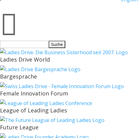

Suchen
nach:
Ladies Drive World
Bargespräche
Female Innovation Forum
League of Leading Ladies
Future League