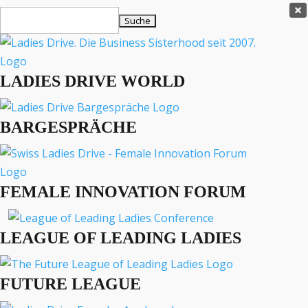
Ladies Drive Shop

Suchen
×
nach:
Es befinden sich keine Produkte im Warenkorb.

LADIES DRIVE WORLD
MENÜ
BARGESPRÄCHE
Interviews
Business
Lifestyle
FEMALE INNOVATION FORUM
Events
Travel
Podcast
LEAGUE OF LEADING LADIES
English
FUTURE LEAGUE
LADIES DRIVE ARCHIV
Mut