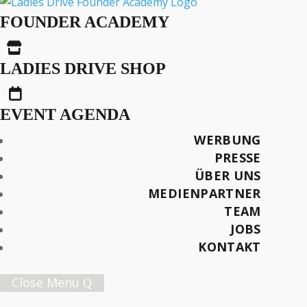
FOUNDER ACADEMY
Seite

LADIES DRIVE SHOP
Umgang mit Unsicherheit: Doris Merz
Nardone

EVENT AGENDA
BUSINESS
,
INTERVIEWS
LABYRINTH
WERBUNG
PRESSE
ÜBER UNS
Umgang mit Unsicherheit: Angela
MEDIENPARTNER
Matthes
TEAM
BUSINESS
JOBS
BOOT
KONTAKT
Werde Teil unserer Business
Sisterhood
Close Menu
Exklusive Angebote und Verlosungen, Event-News