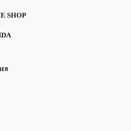
VE SHOP
NDA
NER
sen Sollten.
zu den dünnsten der Welt
e Grosse, Königin Luise von
. Schaut man sich