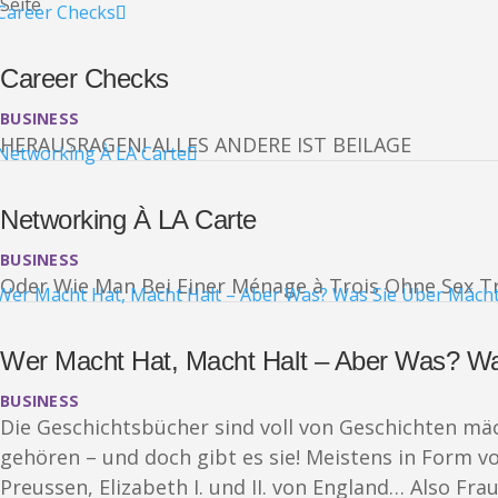
Seite
Career Checks
BUSINESS
HERAUSRAGEN! ALLES ANDERE IST BEILAGE
Networking À LA Carte
BUSINESS
Oder Wie Man Bei Einer Ménage à Trois Ohne Sex
Wer Macht Hat, Macht Halt – Aber Was? Wa
BUSINESS
Die Geschichtsbücher sind voll von Geschichten mä
gehören – und doch gibt es sie! Meistens in Form vo
Preussen, Elizabeth I. und II. von England… Also Fr