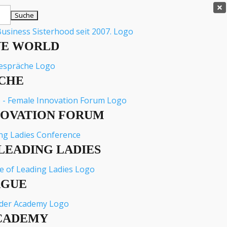

VE WORLD
CHE
NOVATION FORUM
LEADING LADIES
AGUE
CADEMY