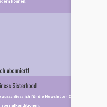
ändern können.
ch abonniert!
iness Sisterhood!
ie ausschliesslich für die Newsletter-Community gelten.
on Spezialkonditionen.