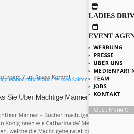

LADIES DRI

EVENT AGE
WERBUNG
PRESSE
ÜBER UNS
MEDIENPART
 Trotzdem Zum Spass Kommt
TEAM
JOBS
KONTAKT
s Sie Über Mächtige Männer und Frauen Wis
Close Menu
chtiger Männer – Bücher mächtiger Frauen dürften 
n Königinnen wie Catharina de’ Medici, Katharina di
auen, welche die Macht geheiratet oder geerbt haben