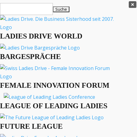
Ladies Drive Shop

Suchen
×
nach:
Es befinden sich keine Produkte im Warenkorb.

LADIES DRIVE WORLD
MENÜ
BARGESPRÄCHE
Interviews
Business
Lifestyle
FEMALE INNOVATION FORUM
Events
Travel
Podcast
LEAGUE OF LEADING LADIES
English
FUTURE LEAGUE
«
»
LADIES DRIVE ARCHIV