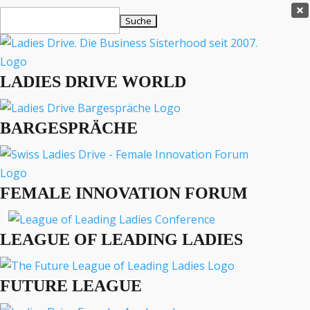
Ladies Drive Shop

Suchen
×
nach:
Es befinden sich keine Produkte im Warenkorb.

LADIES DRIVE WORLD
MENÜ
BARGESPRÄCHE
Interviews
Business
Lifestyle
FEMALE INNOVATION FORUM
Events
Travel
Podcast
LEAGUE OF LEADING LADIES
English
FUTURE LEAGUE
LADIES DRIVE ARCHIV
Apple Watch