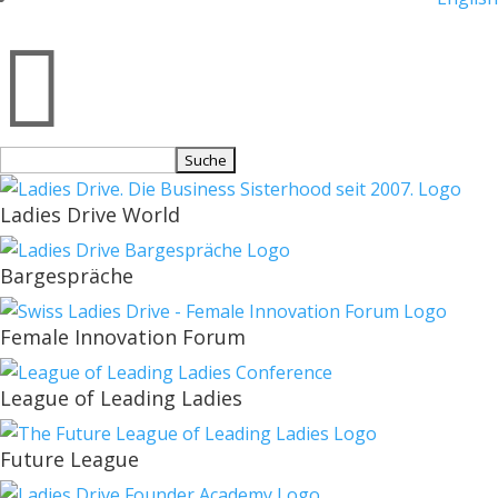

Suchen
nach:
Ladies Drive World
Bargespräche
Female Innovation Forum
League of Leading Ladies
Future League