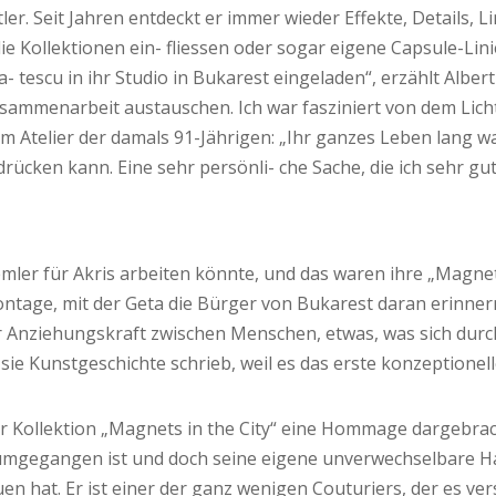
r. Seit Jahren entdeckt er immer wieder Effekte, Details, L
die Kollektionen ein- fliessen oder sogar eigene Capsule-Lini
tescu in ihr Studio in Bukarest eingeladen“, erzählt Albert
Zusammenarbeit austauschen. Ich war fasziniert von dem Licht
 im Atelier der damals 91-Jährigen: „Ihr ganzes Leben lang wa
ücken kann. Eine sehr persönli- che Sache, die ich sehr gut 
emler für Akris arbeiten könnte, und das waren ihre „Magnet
ontage, mit der Geta die Bürger von Bukarest daran erinner
der Anziehungskraft zwischen Menschen, etwas, was sich durc
 sie Kunstgeschichte schrieb, weil es das erste konzeptio
r Kollektion „Magnets in the City“ eine Hommage dargebrach
n umgegangen ist und doch seine eigene unverwechselbare H
hat. Er ist einer der ganz wenigen Couturiers, der es verst