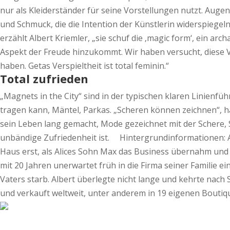
nur als Kleiderständer für seine Vorstellungen nutzt. Auge
und Schmuck, die die Intention der Künstlerin widerspiegeln
erzählt Albert Kriemler, „sie schuf die ‚magic form‘, ein arc
Aspekt der Freude hinzukommt. Wir haben versucht, diese Ve
haben. Getas Verspieltheit ist total feminin.“
Total zufrieden
„Magnets in the City“ sind in der typischen klaren Linienfü
tragen kann, Mäntel, Parkas. „Scheren können zeichnen“, h
sein Leben lang gemacht, Mode gezeichnet mit der Schere, S
unbändige Zufriedenheit ist. Hintergrundinformationen: 
Haus erst, als Alices Sohn Max das Business übernahm und
mit 20 Jahren unerwartet früh in die Firma seiner Familie e
Vaters starb. Albert überlegte nicht lange und kehrte nach
und verkauft weltweit, unter anderem in 19 eigenen Bouti