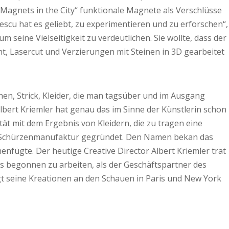
„Magnets in the City“ funktionale Magnete als Verschlüsse
escu hat es geliebt, zu experimentieren und zu erforschen“,
m seine Vielseitigkeit zu verdeutlichen. Sie wollte, dass der
nt, Lasercut und Verzierungen mit Steinen in 3D gearbeitet
chen, Strick, Kleider, die man tagsüber und im Ausgang
lbert Kriemler hat genau das im Sinne der Künstlerin schon
tät mit dem Ergebnis von Kleidern, die zu tragen eine
als Schürzenmanufaktur gegründet. Den Namen bekan das
ügte. Der heutige Creative Director Albert Kriemler trat
aris begonnen zu arbeiten, als der Geschäftspartner des
eigt seine Kreationen an den Schauen in Paris und New York