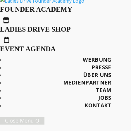
Start-up Stories: Kitro
FOUNDER ACADEMY

LADIES DRIVE SHOP

AUS DER SERIE
Start-up Stories
EVENT AGENDA
WERBUNG
Interview: Dörte Welti
PRESSE
Mitarbeit: Kim Welti
ÜBER UNS
MEDIENPARTNER
Fotos: Markus Bertschi, Kitro
TEAM
JOBS
Später lesen
KONTAKT
Close Menu