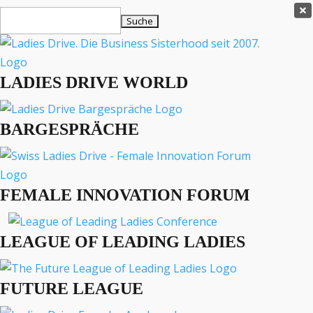
Ladies Drive Shop

Suchen
×
nach:
Es befinden sich keine Produkte im Warenkorb.

LADIES DRIVE WORLD
MENÜ
BARGESPRÄCHE
Interviews
Business
Lifestyle
FEMALE INNOVATION FORUM
Events
Travel
Podcast
LEAGUE OF LEADING LADIES
English
FUTURE LEAGUE
INTERVIEWS