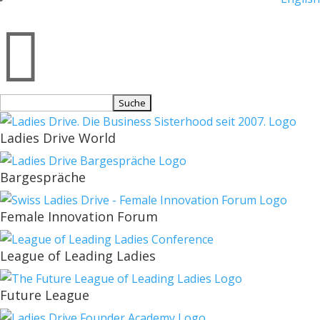

Suchen
nach:
Ladies Drive World
Bargespräche
Female Innovation Forum
League of Leading Ladies
Future League