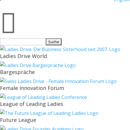

Suchen
nach:
Ladies Drive World
Bargespräche
Female Innovation Forum
League of Leading Ladies
Future League