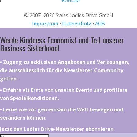
Kontakt
© 2007–2026 Swiss Ladies Drive GmbH
Impressum
•
Datenschutz
•
AGB
Werde Kindness Economist und Teil unserer
Business Sisterhood!
•⁠ ⁠⁠Zugang zu exklusiven Angeboten und Verlosungen,
die ausschliesslich für die Newsletter-Community
gelten.
•⁠ ⁠⁠Erfahre als Erste von unseren Events und profitiere
von Spezialkonditionen.
•⁠ ⁠⁠Lerne wie wir gemeinsam die Welt bewegen und
verändern können.
Jetzt den Ladies Drive-Newsletter abonnieren.