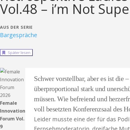
Vol.48 – i’m Not Su
AUS DER SERIE
Bargespräche
Später lesen
Schwer vorstellbar, aber es ist die
überproportional stark und unersch
müssen. Wie befreiend und herzerfr
Female
voll besetzten Konferenzsaal des Ho
Innovation
Leider musste eine der für das Pod
Forum Vol.
9
Fernsehmoderatorin, dreifache Mut