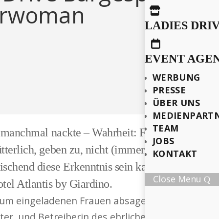
perwoman

LADIES DRI

EVENT AGE
WERBUNG
PRESSE
ÜBER UNS
MEDIENPART
TEAM
 – manchmal nackte – Wahrheit: Frauen, von denen
JOBS
ütterlich, geben zu, nicht (immer) Superwoman zu
KONTAKT
ischend diese Erkenntnis sein kann, erlebten wi
Close Menu
tel Atlantis by Giardino.
ium eingeladenen Frauen absagen: Anna Maier. D
ter, und Betreiberin des ehrlichen Blogs KeinH