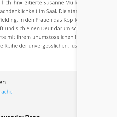
ll ich ihn», zitierte Susanne Müller-Zantop den D
hdenklichkeit im Saal. Die stante pede verflog, 
ielding, in den Frauen das Kopfkino anwarf, als s
t und sich einen Deut darum schert, was die Na
erte mit ihrem unumstösslichen Humor eine neue
ie Reihe der unvergesslichen, lustigen, intensiv
ren
räche