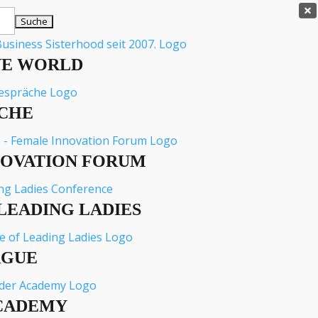

VE WORLD
CHE
NOVATION FORUM
LEADING LADIES
AGUE
CADEMY