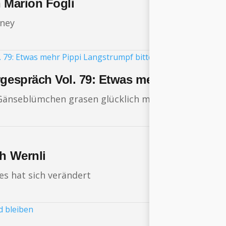
h Marion Fogli
oney
rgespräch Vol. 79: Etwas mehr Pippi Lang
, Gänseblümchen grasen glücklich macht und wie ma
th Wernli
es hat sich verändert