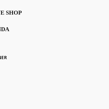
VE SHOP
NDA
NER
 wir überzeugt sind, sie seien
 sein. Sein zu wollen. Sein zu
r am Bargespräch Vol 48 im
ie Radio- und
ochglanzmagazin.com war von