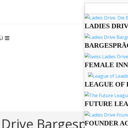
Suchen
nach:
LADIES DRI
Ü
BARGESPRÄ
FEMALE IN
LEAGUE OF 
FUTURE LE
 Drive Bargespräche
FOUNDER A