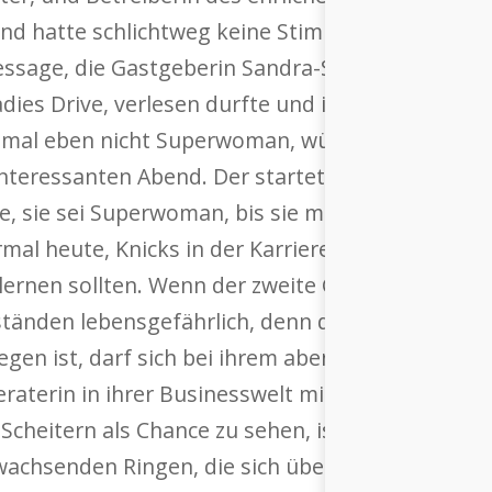
nd hatte schlichtweg keine Stimme mehr. Schwer
ssage, die Gastgeberin Sandra-Stella Triebl, Init
dies Drive, verlesen durfte und in der Anna Ma
einmal eben nicht Superwoman, würde sich um i
teressanten Abend. Der startete dann mit Denis
 sie sei Superwoman, bis sie mit sich selbst ins 
ormal heute, Knicks in der Karriere zu haben.» Gro
 lernen sollten. Wenn der zweite Gast des Abend
änden lebensgefährlich, denn die mit 61 Jahren d
gen ist, darf sich bei ihrem abenteuerlichen Hob
eraterin in ihrer Businesswelt mit dem Thema u
heitern als Chance zu sehen, ist etwas, was sie
wachsenden Ringen, die sich über Dinge ziehn. Ich