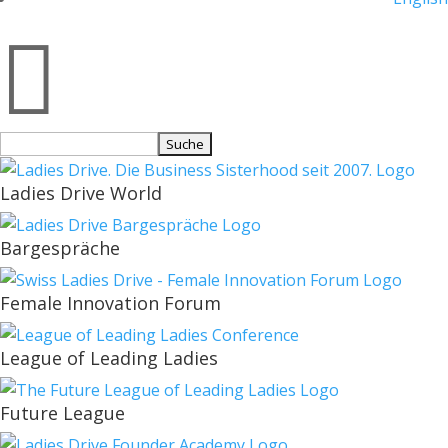

Suchen
nach:
Ladies Drive World
Bargespräche
Female Innovation Forum
League of Leading Ladies
Future League