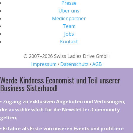
Presse
Über uns
Medienpartner
Team
Jobs
Kontakt
© 2007–2026 Swiss Ladies Drive GmbH
Impressum
•
Datenschutz
•
AGB
Werde Kindness Economist und Teil unserer
Business Sisterhood!
•⁠ ⁠⁠Zugang zu exklusiven Angeboten und Verlosungen,
die ausschliesslich für die Newsletter-Community
gelten.
•⁠ ⁠⁠Erfahre als Erste von unseren Events und profitiere