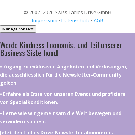
© 2007–2026 Swiss Ladies Drive GmbH
Impressum
•
Datenschutz
•
AGB
Manage consent
Werde Kindness Economist und Teil unserer
Business Sisterhood!
•⁠ ⁠⁠Zugang zu exklusiven Angeboten und Verlosungen,
die ausschliesslich für die Newsletter-Community
gelten.
•⁠ ⁠⁠Erfahre als Erste von unseren Events und profitiere
von Spezialkonditionen.
•⁠ ⁠⁠Lerne wie wir gemeinsam die Welt bewegen und
verändern können.
Jetzt den Ladies Drive-Newsletter abonnieren.