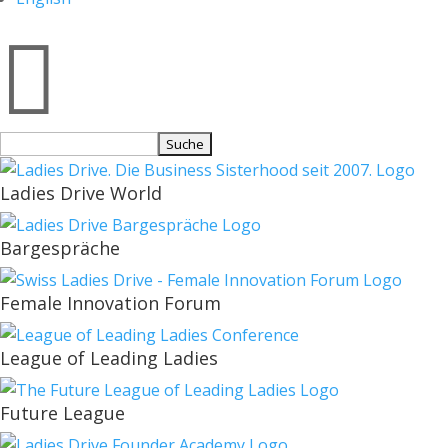

Suchen
nach:
Ladies Drive World
Bargespräche
Female Innovation Forum
League of Leading Ladies
Future League