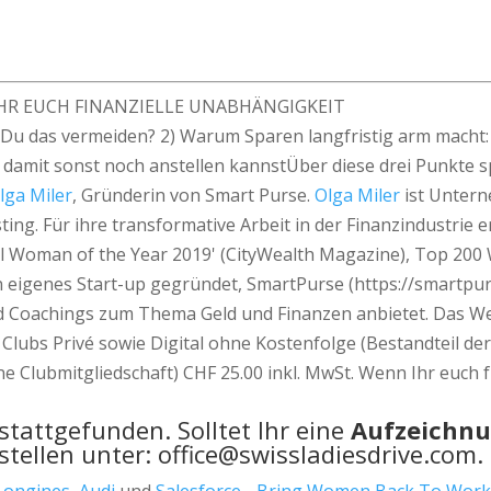
 IHR EUCH FINANZIELLE UNABHÄNGIGKEIT
 Du das vermeiden? 2) Warum Sparen langfristig arm macht: 
 damit sonst noch anstellen kannstÜber diese drei Punkte sp
lga Miler
, Gründerin von Smart Purse.
Olga Miler
ist Untern
ng. Für ihre transformative Arbeit in der Finanzindustrie 
al Woman of the Year 2019' (CityWealth Magazine), Top 200 
n eigenes Start-up gegründet, SmartPurse (https://smartpur
d Coachings zum Thema Geld und Finanzen anbietet. Das Webi
Clubs Privé sowie Digital ohne Kostenfolge (Bestandteil der
 Clubmitgliedschaft) CHF 25.00 inkl. MwSt. Wenn Ihr euch fü
tattgefunden. Solltet Ihr eine
Aufzeichn
tellen unter: office@swissladiesdrive.com.