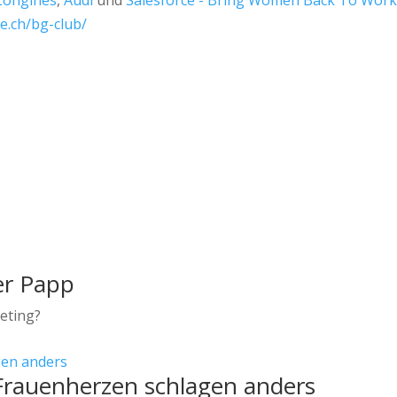
Longines
,
Audi
und
Salesforce - Bring Women Back To Work
e.ch/bg-club/
er Papp
keting?
 Frauenherzen schlagen anders