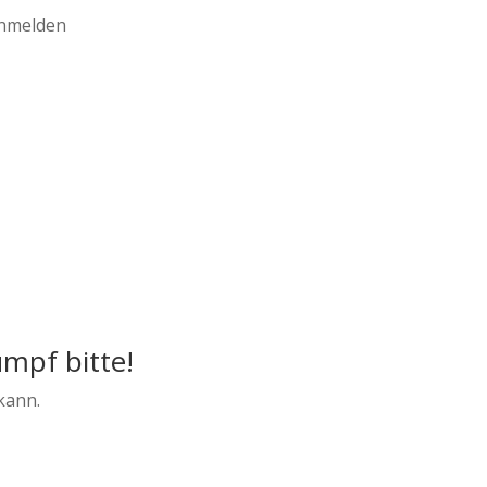
anmelden
umpf bitte!
kann.