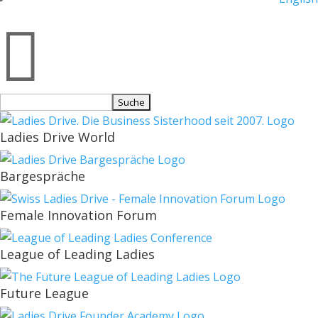

Suchen
nach:
Ladies Drive World
Bargespräche
Female Innovation Forum
League of Leading Ladies
Future League