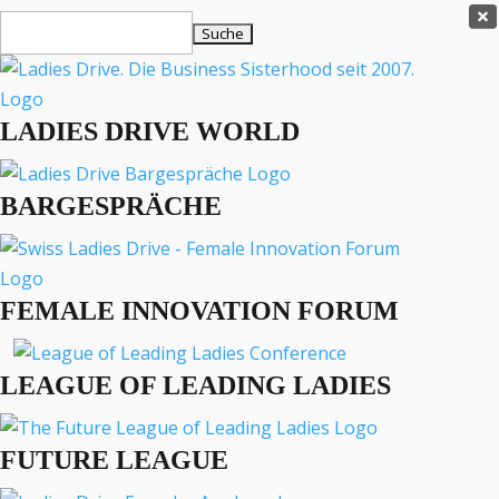
Ladies Drive Shop

Suchen
×
nach:
Es befinden sich keine Produkte im Warenkorb.

LADIES DRIVE WORLD
MENÜ
BARGESPRÄCHE
Interviews
Business
Lifestyle
FEMALE INNOVATION FORUM
Events
Travel
Podcast
LEAGUE OF LEADING LADIES
English
FUTURE LEAGUE
EVENTS
LIFESTYLE