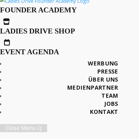
#inlovewithmycar
FOUNDER ACADEMY

LADIES DRIVE SHOP
Text: Sandra-Stella Triebl

Fotos: Sandra-Stella Triebl & Jaguar
EVENT AGENDA
Später lesen
WERBUNG
PRESSE
ÜBER UNS
MEDIENPARTNER
TEAM
Female Innovation Forum Vol. 9
JOBS
21. Oktober 2026.
KONTAKT
Jetzt Ticket sichern!
Close Menu
Ladies Drive Nr. 74