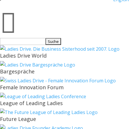

Suchen
nach:
Ladies Drive World
Bargespräche
Female Innovation Forum
League of Leading Ladies
Future League