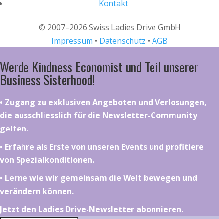
Kontakt
© 2007–2026 Swiss Ladies Drive GmbH
Impressum
•
Datenschutz
•
AGB
Werde Kindness Economist und Teil unserer
Business Sisterhood!
•⁠ ⁠⁠Zugang zu exklusiven Angeboten und Verlosungen,
die ausschliesslich für die Newsletter-Community
gelten.
•⁠ ⁠⁠Erfahre als Erste von unseren Events und profitiere
von Spezialkonditionen.
•⁠ ⁠⁠Lerne wie wir gemeinsam die Welt bewegen und
verändern können.
Jetzt den Ladies Drive-Newsletter abonnieren.