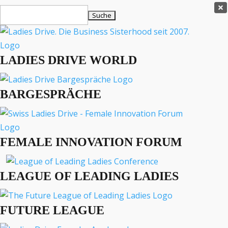
Ladies Drive Shop

Suchen
×
nach:
Es befinden sich keine Produkte im Warenkorb.

LADIES DRIVE WORLD
MENÜ
BARGESPRÄCHE
Interviews
Business
Lifestyle
FEMALE INNOVATION FORUM
Events
Travel
Podcast
LEAGUE OF LEADING LADIES
English
FUTURE LEAGUE
BUSINESS