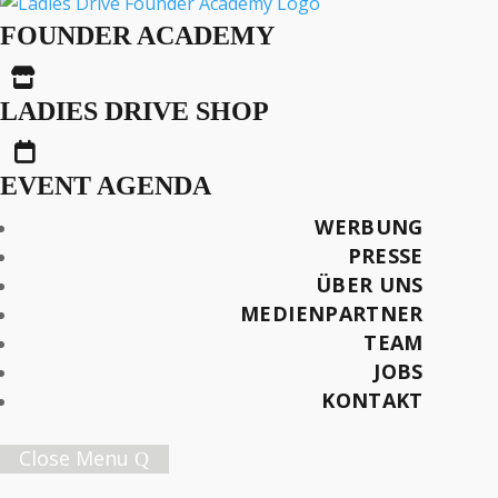
Einladung zu den Ladies
FOUNDER ACADEMY
Drive-bargesprächen

Vol. 24
LADIES DRIVE SHOP

EVENT AGENDA
WERBUNG
Später lesen
PRESSE
ÜBER UNS
MEDIENPARTNER
TEAM
Female Innovation Forum Vol. 9
JOBS
21. Oktober 2026.
KONTAKT
Jetzt Ticket sichern!
Close Menu