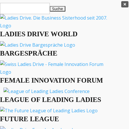
Ladies Drive Shop

Suchen
×
nach:
Es befinden sich keine Produkte im Warenkorb.

LADIES DRIVE WORLD
MENÜ
BARGESPRÄCHE
Interviews
Business
Lifestyle
FEMALE INNOVATION FORUM
Events
Travel
Podcast
LEAGUE OF LEADING LADIES
English
FUTURE LEAGUE
EVENTS