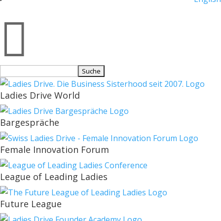

Suchen
nach:
Ladies Drive World
Bargespräche
Female Innovation Forum
League of Leading Ladies
Future League