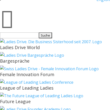

Suchen
nach:
Ladies Drive World
Bargespräche
Female Innovation Forum
League of Leading Ladies
Future League