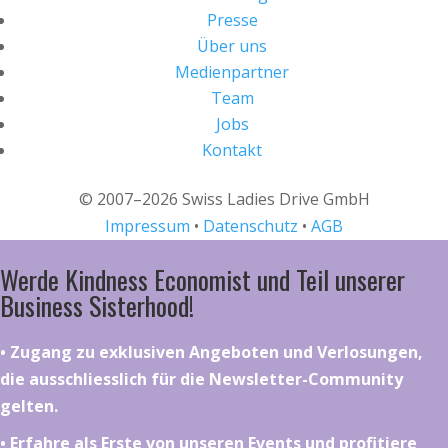
Presse
Über uns
Medienpartner
Team
Jobs
Kontakt
© 2007–2026 Swiss Ladies Drive GmbH
Impressum
•
Datenschutz
•
AGB
Werde Kindness Economist und Teil unserer
Business Sisterhood!
•⁠ ⁠⁠Zugang zu exklusiven Angeboten und Verlosungen,
die ausschliesslich für die Newsletter-Community
gelten.
•⁠ ⁠⁠Erfahre als Erste von unseren Events und profitiere