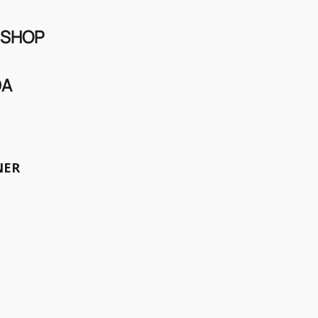
 SHOP
DA
tron, der Anfang 2019 am
NER
rennfahrer damit meint.
e Location, die Audi nutzt, um
h den ausgestellten Autos an
bride Modele zu begeistern.
ritt in die E-Mobilität
uen uns gerade privat einen