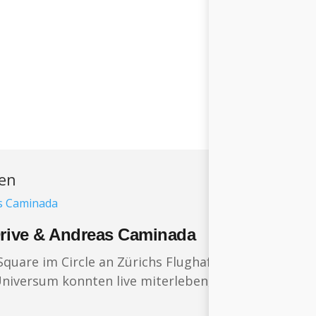
ren
Drive & Andreas Caminada
uare im Circle an Zürichs Flughafen. Audi hatte zu
Universum konnten live miterleben, wie Sternekoch 