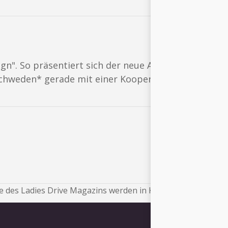
n". So präsentiert sich der neue Autobrand Polesta
chweden* gerade mit einer Kooperation mit Balenci
 des Ladies Drive Magazins werden in Kürze veröffentlicht.