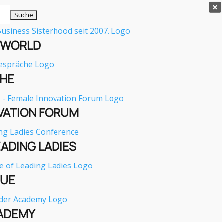

E WORLD
HE
VATION FORUM
EADING LADIES
GUE
ADEMY