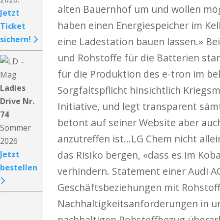
alten Bauernhof um und wollen mögl
Jetzt
haben einen Energiespeicher im Kell
Ticket
sichern!
eine Ladestation bauen lassen.» Be
und Rohstoffe für die Batterien st
für die Produktion des e-tron im be
Ladies
Sorgfaltspflicht hinsichtlich Kriegs
Drive Nr.
Initiative, und legt transparent säm
74
betont auf seiner Website aber auch
Sommer
anzutreffen ist...LG Chem nicht all
2026
das Risiko bergen, «dass es im Ko
Jetzt
bestellen
verhindern. Statement einer Audi 
Geschäftsbeziehungen mit Rohstoff
Nachhaltigkeitsanforderungen in un
nachhaltigen Rohstoffbezug überarb