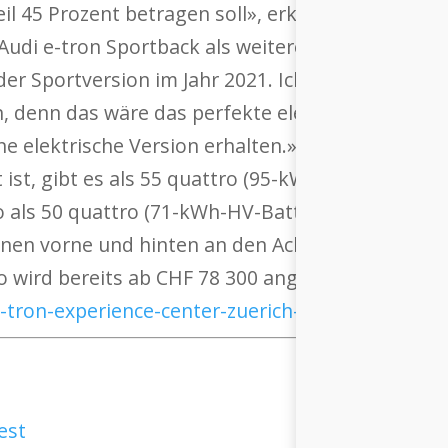
eil 45 Prozent betragen soll», erklärt Kathrin K
 Audi e-tron Sportback als weitere rein elektrisc
er Sportversion im Jahr 2021. Ich persönlich kan
n, denn das wäre das perfekte elektrische Fahrzeu
e elektrische Version erhalten.» Den ersten voll
 ist, gibt es als 55 quattro (95-kWh-HV-Batterie
 als 50 quattro (71-kWh-HV-Batterie, 230 kW/313
inen vorne und hinten an den Achsen parallel an
ro wird bereits ab CHF 78 300 angeboten. Weite
-tron-experience-center-zuerich-utoquai-inform
est