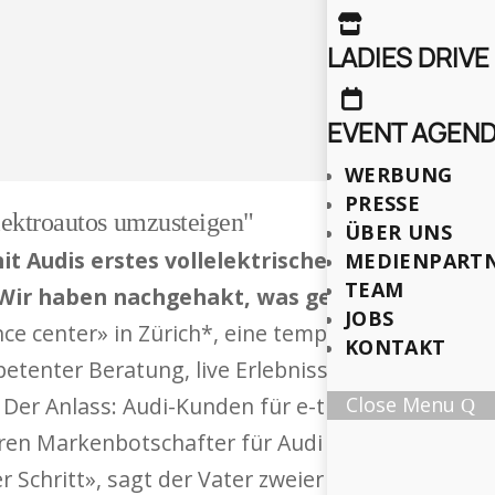

LADIES DRIVE

EVENT AGEN
WERBUNG
PRESSE
Elektroautos umzusteigen"
ÜBER UNS
t Audis erstes vollelektrisches Auto, den e-
MEDIENPART
TEAM
 Wir haben nachgehakt, was genau der Ex-Ski
JOBS
ce center» in Zürich*, eine temporär angemietet
KONTAKT
etenter Beratung, live Erlebnissen und natürlic
. Der Anlass: Audi-Kunden für e-tron und auch hy
Close Menu
hren Markenbotschafter für Audi und trägt den Sch
r Schritt», sagt der Vater zweier Kinder, «wir ba