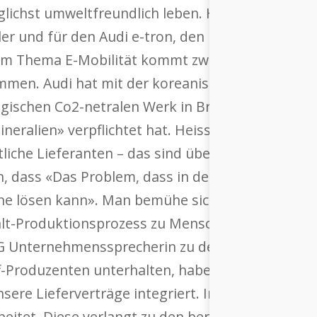
ichst umweltfreundlich leben. Heisst: Wir bauen
er und für den Audi e-tron, den ich seit ein paar
im Thema E-Mobilität kommt zwangsläufig die Fr
ammen. Audi hat mit der koreanischen LG Chem ei
lgischen Co2-netralen Werk in Brüssel im Boot, 
mineralien» verpflichtet hat. Heisst: LG Chem ist 
tliche Lieferanten – das sind über 50 – für den 
, dass «Das Problem, dass in der Kobalt-Lieferk
eine lösen kann». Man bemühe sich aber, die Ver
balt-Produktionsprozess zu Menschenrechtsverle
AG Unternehmenssprecherin zu dem Thema: «Da w
-Produzenten unterhalten, haben wir entsprech
sere Lieferverträge integriert. Im Dezember 2017
eitet. Diese verlangt zu den bereits bestehend