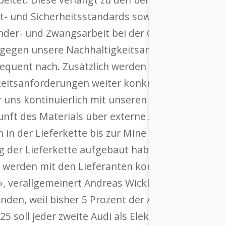
elt- und Sicherheitsstandards sowie Menschenrec
Kinder- und Zwangsarbeit bei der Gewinnung der R
se gegen unsere Nachhaltigkeitsanforderungen n
quent nach. Zusätzlich werden wir im Jahr 2019 
keitsanforderungen weiter konkretisieren. Um T
r uns kontinuierlich mit unseren Batteriezellen-L
ft des Materials über externe Audits validiert. 
n der Lieferkette bis zur Mine sowie eine Überp
ang der Lieferkette aufgebaut haben. Sollten Ab
n, werden mit den Lieferanten konkrete Massnah
s», verallgemeinert Andreas Wickli, Teamleader 
unden, weil bisher 5 Prozent der Audi-Kunden voll
5 soll jeder zweite Audi als Elektromodell verkau