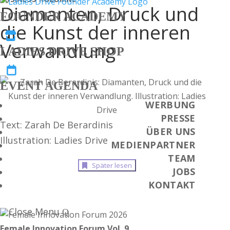
Diamanten, Druck und
FOUNDER ACADEMY
die Kunst der inneren

Verwandlung
LADIES DRIVE SHOP

EVENT AGENDA
WERBUNG
PRESSE
Text: Zarah De Berardinis
ÜBER UNS
Illustration: Ladies Drive
MEDIENPARTNER
TEAM
Später lesen
JOBS
KONTAKT
Close Menu
Female Innovation Forum Vol. 9