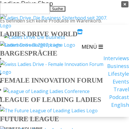
Ladies Drive Shop

Suchen
×
nach:
Es befinden sich keine Produkte im Warenkorb.

LADIES DRIVE WORLD
MENÜ
BARGESPRÄCHE
Interviews
Business
Lifestyle
FEMALE INNOVATION FORUM
Events
Travel
Podcast
LEAGUE OF LEADING LADIES
English
FUTURE LEAGUE
BUSINESS
KOLUMNE