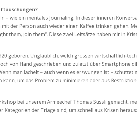
Enttäuschungen?
 wie ein mentales Journaling. In dieser inneren Konversat
nn mit der Person auch wieder einen Kaffee trinken gehen. M
t fight them, join them“. Diese zwei Leitsätze haben mir in 
20 geboren. Unglaublich, welch grossen wirtschaftlich-tec
och von Hand geschrieben und zuletzt über Smartphone diktie
. Wenn man lächelt – auch wenn es erzwungen ist – schüttet
en kann, um das Problem zu minimieren oder aus Restriktio
rkshop bei unserem Armeechef Thomas Süssli gemacht, mei
 Kategorien der Triage sind, um schnell aus Krisen herausz