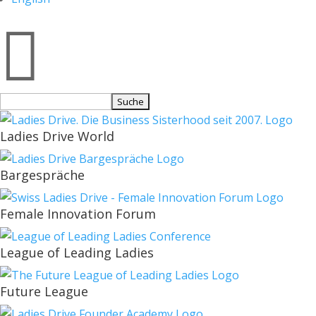

Suchen
nach:
Ladies Drive World
Bargespräche
Female Innovation Forum
League of Leading Ladies
Future League