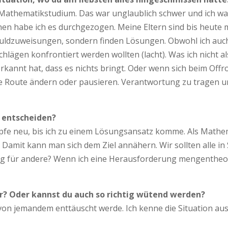
 Mathematikstudium. Das war unglaublich schwer und ich wa
en habe ich es durchgezogen. Meine Eltern sind bis heute m
huldzuweisungen, sondern finden Lösungen. Obwohl ich auch
hlägen konfrontiert werden wollten (lacht). Was ich nicht a
erkannt hat, dass es nichts bringt. Oder wenn sich beim Of
ie Route ändern oder pausieren. Verantwortung zu tragen un
u entscheiden?
fe neu, bis ich zu einem Lösungsansatz komme. Als Mathemat
 Damit kann man sich dem Ziel annähern. Wir sollten alle in 
ung für andere? Wenn ich eine Herausforderung mengentheore
er? Oder kannst du auch so richtig wütend werden?
ch von jemandem enttäuscht werde. Ich kenne die Situation a