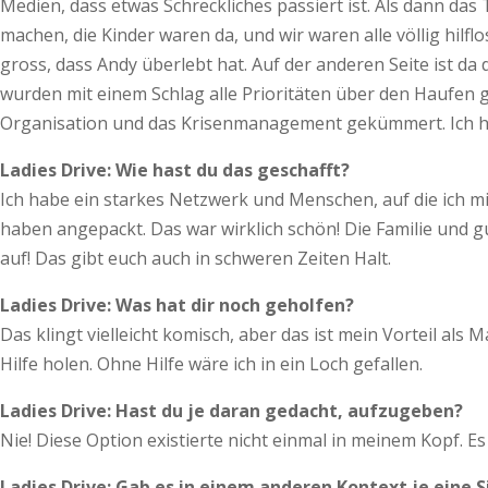
Medien, dass etwas Schreckliches passiert ist. Als dann das 
machen, die Kinder waren da, und wir waren alle völlig hilfl
gross, dass Andy überlebt hat. Auf der anderen Seite ist da 
wurden mit einem Schlag alle Prioritäten über den Haufen 
Organisation und das Krisenmanagement gekümmert. Ich ha
Ladies Drive: Wie hast du das geschafft?
Ich habe ein starkes Netzwerk und Menschen, auf die ich mi
haben angepackt. Das war wirklich schön! Die Familie und 
auf! Das gibt euch auch in schweren Zeiten Halt.
Ladies Drive: Was hat dir noch geholfen?
Das klingt vielleicht komisch, aber das ist mein Vorteil al
Hilfe holen. Ohne Hilfe wäre ich in ein Loch gefallen.
Ladies Drive: Hast du je daran gedacht, aufzugeben?
Nie! Diese Option existierte nicht einmal in meinem Kopf. E
Ladies Drive: Gab es in einem anderen Kontext je eine 