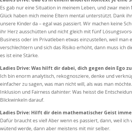
Es gab nur eine Situation in meinem Leben, und zwar mein
Glück haben mich meine Eltern mental unterstützt. Dank ihn
unsere Kinder da – egal was passiert. Wir machen keine Sc
ihr Herz ausschütten und nicht gleich mit fünf Lösungsvorsc
Business oder im Privatleben etwas einzustellen, weil man 
verschlechtern und sich das Risiko erhöht, dann muss ich d
es ist eine Stärke.
Ladies Drive: Was hilft dir dabei, dich gegen dein Ego z
Ich bin enorm analytisch, rekognosziere, denke und verknüp
einfacher zu sagen, was man nicht will, als was man möchte.
Inklusion und Fairness dahinter: Was heisst die Entscheid
Blickwinkeln darauf.
Ladies Drive: Hilft dir dein mathematischer Geist imm
Dafür braucht es viel! Aber wenn es passiert, dann, weil i
wütend werde, dann aber meistens mit mir selber.