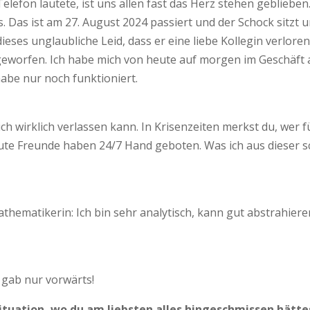
Telefon läutete, ist uns allen fast das Herz stehen gebliebe
os. Das ist am 27. August 2024 passiert und der Schock sitzt
dieses unglaubliche Leid, dass er eine liebe Kollegin verlor
geworfen. Ich habe mich von heute auf morgen im Geschäft 
be nur noch funktioniert.
ch wirklich verlassen kann. In Krisenzeiten merkst du, wer
gute Freunde haben 24/7 Hand geboten. Was ich aus dieser s
s Mathematikerin: Ich bin sehr analytisch, kann gut abstrah
s gab nur vorwärts!
Situation, wo du am liebsten alles hingeschmissen hätte