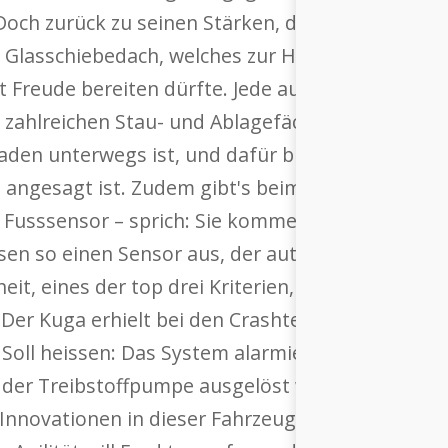
och zurück zu seinen Stärken, die wir auf unser
 Glasschiebedach, welches zur Hälfte geöffnet 
t Freude bereiten dürfte. Jede autofahrende Ma
zahlreichen Stau- und Ablagefächer zur Kenntnis
den unterwegs ist, und dafür bietet er uns als F
 angesagt ist. Zudem gibt's beim Kuga als erste
t Fusssensor – sprich: Sie kommen bis über beid
en so einen Sensor aus, der automatisch die Hec
rheit, eines der top drei Kriterien, wenn Frauen e
Der Kuga erhielt bei den Crashtests Bestnoten, u.
 Soll heissen: Das System alarmiert automatisch 
 der Treibstoffpumpe ausgelöst wurden. Vorauss
Innovationen in dieser Fahrzeugklasse kann Ford