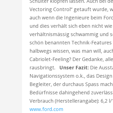
Schulter klopfen lassen. Auch bei d
Vectoring Control“ getauft wurde, w
auch wenn die Ingenieure beim Ford
und dies verhält sich eben nicht wie
verhältnismässig schwammig und sch
schön benannten Technik-Features 
halbwegs wissen, was man will, auch
Cabriolet-Feeling? Der Gedanke, all
rausbringt.
Unser Fazit:
Die Ausst
Navigationssystem o.k., das Design u
Begleiter, der durchaus Spass mache
Bedürfnisse dahingehend zuverlässi
Verbrauch (Herstellerangabe): 6,2 l
www.ford.com