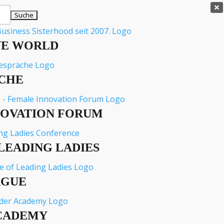

VE WORLD
CHE
NOVATION FORUM
LEADING LADIES
AGUE
CADEMY