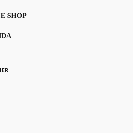
VE SHOP
NDA
 sich selbst hier als
ichen Alleskönnern wie eben
NER
einer „Pfupfer“ ist er definitiv
oggen könnten hier bequem
r es von Flugreisen her
amilienfreundlich ausgerichtet
 die Faust aufs Auge oder ein