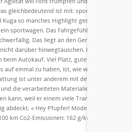
er Agilität will Ford trumpfen und verbaut ein n
as gleichbedeutend ist mit: sportlicherem Fahr-
 Kuga so manches Highlight gesetzt haben – man 
 ein sportwagen. Das Fahrgefühl ist im Vergleich
werfällig. Das liegt an den Genen eines SUV. Da
nicht darüber hinwegtäuschen. Insofern ist es
 beim Autokauf. Viel Platz, gute Übersicht oder
es auf einmal zu haben, ist, wie wenn George Cloo
attung ist unter anderem mit dem in der Testve
nd die verarbeiteten Materialien gefällig, und s
n kann, weil er einem viele Transportfreiheiten 
g abdeckt. « Hey Pfupfer! Modell: Ford Kuga Tit
/100 km Co2-Emissionen: 162 g/km Energie-Effizie