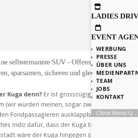

LADIES DRI

EVENT AGE
WERBUNG
PRESSE
ne selbsternannte SUV - Offensive ein und möchte
ÜBER UNS
en, sparsamen, sicheren und gleichzeitig sportl
MEDIENPART
TEAM
JOBS
der Kuga denn?
Er ist grosszügig bemessen. Ein kl
KONTAKT
aum (wir würden meinen, sogar zwei deutsche D
Close Menu
 den Fondpassagieren ausklappbare Tische, wie wi
ches Indiz dafür, dass der Kuga transport- und f
ssstadt wäre der Kuga hingegen so unpassend wie