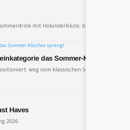
r Sommerdrink mit Holunderblüte, botanischen Kräu
einkategorie das Sommer-Klischee spre
positioniert: weg vom klassischen Sommerwein, hin
ust Haves
ng 2026