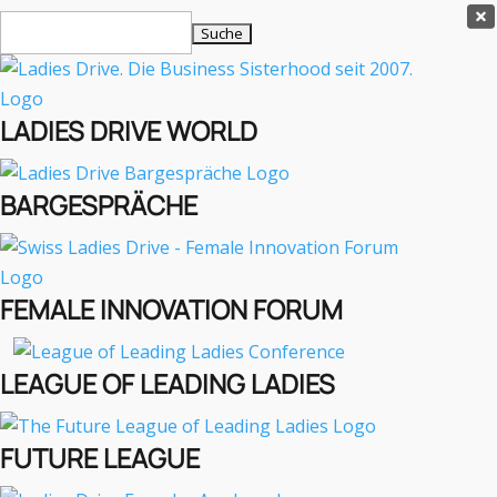
Ladies Drive Shop

Suchen
×
nach:
Es befinden sich keine Produkte im Warenkorb.

LADIES DRIVE WORLD
MENÜ
BARGESPRÄCHE
Interviews
Business
Lifestyle
FEMALE INNOVATION FORUM
Events
Travel
Podcast
LEAGUE OF LEADING LADIES
English
FUTURE LEAGUE
INTERVIEWS