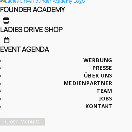
Cécile Moser: Die
FOUNDER ACADEMY
Resilienz der

Fashionbranche
LADIES DRIVE SHOP

EVENT AGENDA
WERBUNG
VORGESTELLT IN DER MAGAZINAUSGABE:
PRESSE
Ladies Drive No. 67 (Herbst 2024)
ÜBER UNS
MEDIENPARTNER
Interview: Sandra-Stella Triebl
TEAM
Foto: Nina-Maria Glahé
JOBS
KONTAKT
Später lesen
Close Menu