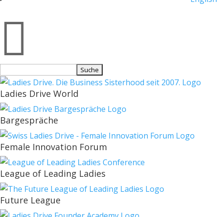

Suchen
nach:
Ladies Drive World
Bargespräche
Female Innovation Forum
League of Leading Ladies
Future League