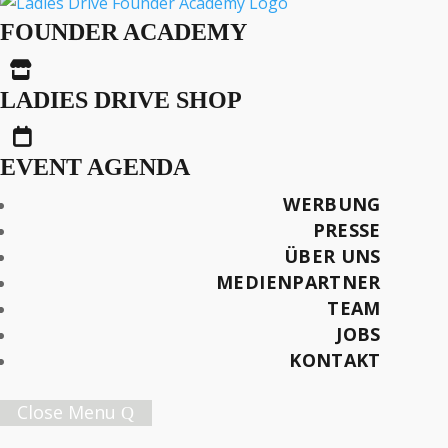
Bargespräch St.gallen
FOUNDER ACADEMY
Am 19.8.20

LADIES DRIVE SHOP

AUS DER SERIE
EVENT AGENDA
Bargespräche
WERBUNG
PRESSE
Später lesen
ÜBER UNS
MEDIENPARTNER
TEAM
JOBS
Female Innovation Forum Vol. 9
KONTAKT
21. Oktober 2026.
Jetzt Ticket sichern!
Close Menu