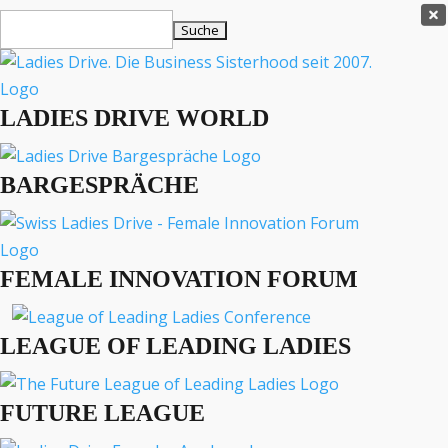
Ladies Drive Shop

Suchen
×
nach:
Es befinden sich keine Produkte im Warenkorb.

LADIES DRIVE WORLD
MENÜ
BARGESPRÄCHE
Interviews
Business
Lifestyle
FEMALE INNOVATION FORUM
Events
Travel
Podcast
LEAGUE OF LEADING LADIES
English
FUTURE LEAGUE
BARGESPRÄCHE
EVENTS