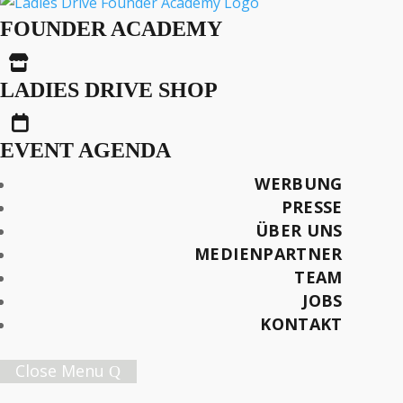
Bargespräche Vol. 13 –
FOUNDER ACADEMY
Extraordinary Women

LADIES DRIVE SHOP

AUS DER SERIE
EVENT AGENDA
Bargespräche
WERBUNG
PRESSE
Später lesen
ÜBER UNS
MEDIENPARTNER
TEAM
JOBS
Female Innovation Forum Vol. 9
KONTAKT
21. Oktober 2026.
Jetzt Ticket sichern!
Close Menu