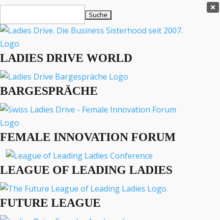
Ladies Drive Shop

Suchen
×
nach:
Es befinden sich keine Produkte im Warenkorb.

LADIES DRIVE WORLD
MENÜ
BARGESPRÄCHE
Interviews
Business
Lifestyle
FEMALE INNOVATION FORUM
Events
Travel
Podcast
LEAGUE OF LEADING LADIES
English
FUTURE LEAGUE
BARGESPRÄCHE
EVENTS
FASHION
PODCAST