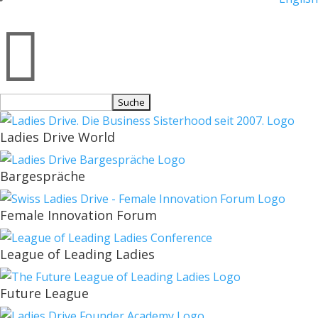

Suchen
nach:
Ladies Drive World
Bargespräche
Female Innovation Forum
League of Leading Ladies
Future League