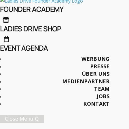
Test Product
FOUNDER ACADEMY
Später lesen

LADIES DRIVE SHOP

EVENT AGENDA
Female Innovation Forum Vol. 9
WERBUNG
21. Oktober 2026.
PRESSE
Jetzt Ticket sichern!
ÜBER UNS
MEDIENPARTNER
TEAM
Ladies Drive Nr. 74
JOBS
Sommer 2026
KONTAKT
Jetzt bestellen
Close Menu
TWINT PAYMENT TEST PRODUCT