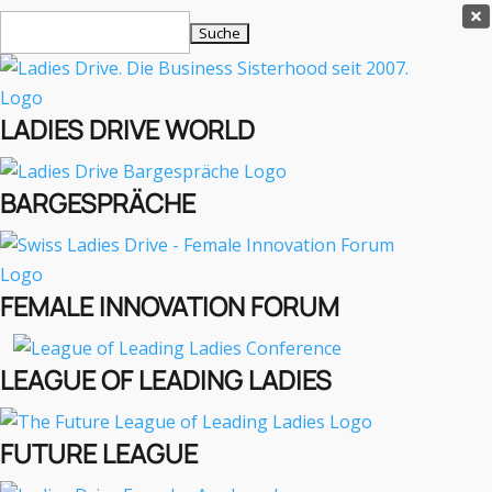
Ladies Drive Shop

Suchen
×
nach:
Es befinden sich keine Produkte im Warenkorb.

LADIES DRIVE WORLD
MENÜ
BARGESPRÄCHE
Interviews
Business
Lifestyle
FEMALE INNOVATION FORUM
Events
Travel
Podcast
LEAGUE OF LEADING LADIES
English
FUTURE LEAGUE