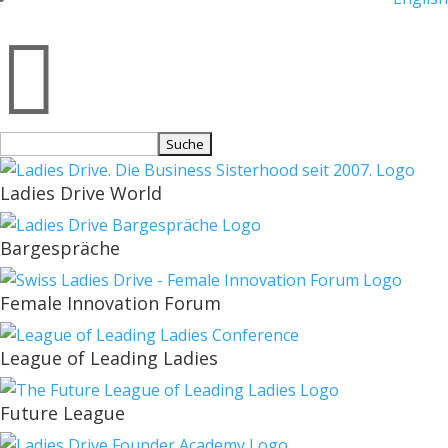

Suchen
nach:
Ladies Drive World
Bargespräche
Female Innovation Forum
League of Leading Ladies
Future League