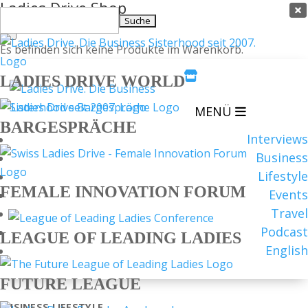
Ladies Drive Shop

Suchen
×
nach:
Es befinden sich keine Produkte im Warenkorb.

LADIES DRIVE WORLD
MENÜ
BARGESPRÄCHE
Interviews
Business
Lifestyle
FEMALE INNOVATION FORUM
Events
Travel
Podcast
LEAGUE OF LEADING LADIES
English
FUTURE LEAGUE
BUSINESS
LIFESTYLE