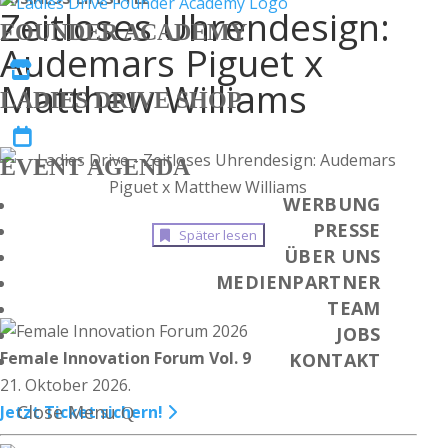
Zeitloses Uhrendesign:
FOUNDER ACADEMY
Audemars Piguet x

Matthew Williams
LADIES DRIVE SHOP

EVENT AGENDA
WERBUNG
PRESSE
Später lesen
ÜBER UNS
MEDIENPARTNER
TEAM
JOBS
Female Innovation Forum Vol. 9
KONTAKT
21. Oktober 2026.
Close Menu
Jetzt Ticket sichern!