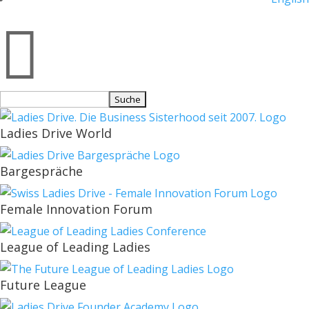

Suchen
nach:
Ladies Drive World
Bargespräche
Female Innovation Forum
League of Leading Ladies
Future League