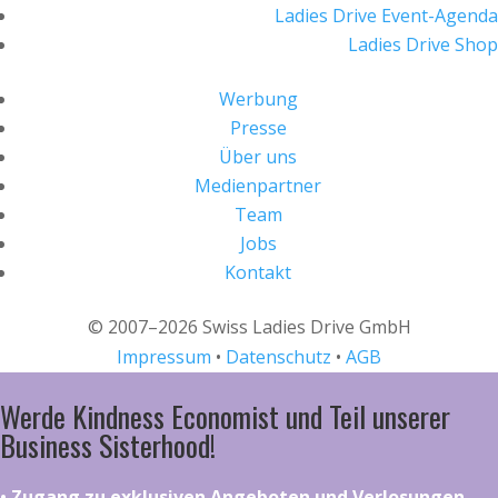
Ladies Drive Event-Agenda
Ladies Drive Shop
Werbung
Presse
Über uns
Medienpartner
Team
Jobs
Kontakt
© 2007–2026 Swiss Ladies Drive GmbH
Impressum
•
Datenschutz
•
AGB
Werde Kindness Economist und Teil unserer
Business Sisterhood!
•⁠ ⁠⁠Zugang zu exklusiven Angeboten und Verlosungen,